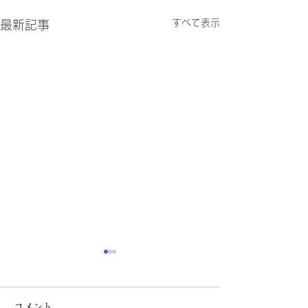
すべて表示
最新記事
薬局掲示事項について
指定濫用防止医
売について
令和8年度の薬機法改正に伴
コメント