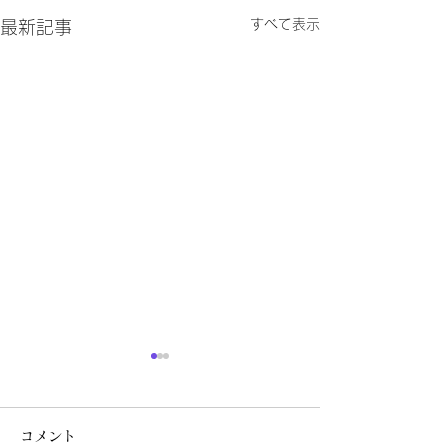
すべて表示
最新記事
薬局掲示事項について
指定濫用防止医
売について
令和8年度の薬機法改正に伴
コメント
い、令和8年6月1日より調剤