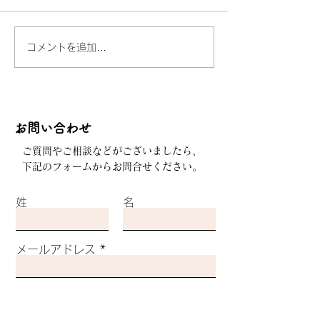
令和8年度5月1
診療報酬が変更となりまし
定した成分が含ま
た。 本掲示事項は、法律の
の販売ルールが変
コメントを追加…
改正などによる社内体制の整
す。 当社ではこ
備に応じて、適宜更新してま
づき、該当する市
いります。 調剤管理料 患者
時に18歳未満の
さまやご家族から伺った投薬
もしくは登録販売
歴や副作用・アレルギーの有
​お問い合わせ
させていただく事
無、服薬の状況、お薬手帳の
ます。 確認した
ご質問やご相談などがございましたら、
情報、医薬品リスク管理計画
よって少量販売も
下記のフォームからお問合せください。
（RMP）などをもとに、薬剤
をお断りする場合
師が薬学的に分析・評価を行
す。 皆様のご理
姓
名
います。その上で、患者さま
のほど、よろしく
一人ひとりに適した薬剤服用
します。 確認事項
歴の記
購入希望者の年齢
メールアドレス
剤また
件名